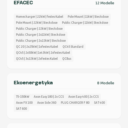
EFACEC
12 Modelle
Homecharger | 22kW | festes Kabel
Pole Mount | 11kW | Steckdose
Pole Mount | 22kW | Steckdose
Public Charger | 11kW | Steckdose
Public Charger | 22kW | Steckdose
Public Charger | 2x11kW | Steckdose
Public Charger | 2x22kW | Steckdose
QC 20 | 2x25kW | 1xfestes Kabel
QC45 Standard
QC45 | 2x50kW | 1x43kW | 2xfestes Kabel
QC45 | 3x22kW | 2xfestes Kabel
QCBus
Ekoenergetyka
8 Modelle
75-150kW
Axon Easy 180 | 2x CCS
Axon Easy 400 | 2x CCS
Axon FX 100
Axon Side 360
PLUG CHARGER F 80
SAT 400
SAT 600