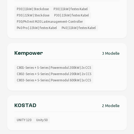
P30 | 11kW | Steckdose
P30 | 11kW | festes Kabel
P30 | 22kW | Steckdose
P30 | 22kW | festes Kabel
P30/P40 mit M20 Lastmanagement-Controller
P40 Pro | 22kW | festes Kabel
P40 | 11kW | festes Kabel
Kempower
3 Modelle
C801-Series + S-Series | Powermodul 200kW | 2x CCS
C802-Series + S-Series | Powermodul 200kW | 2x CCS
C803-Series + S-Series | Powermodul 600kW | 1x CCS
KOSTAD
2 Modelle
UNITY 120
Unity 50