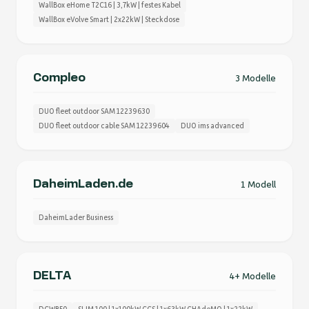
WallBox eHome T2C16 | 3,7kW | festes Kabel
WallBox eVolve Smart | 2x22kW | Steckdose
Compleo
3 Modelle
DUO fleet outdoor SAM 12239630
DUO fleet outdoor cable SAM 12239604
DUO ims advanced
DaheimLaden.de
1 Modell
DaheimLader Business
DELTA
4+ Modelle