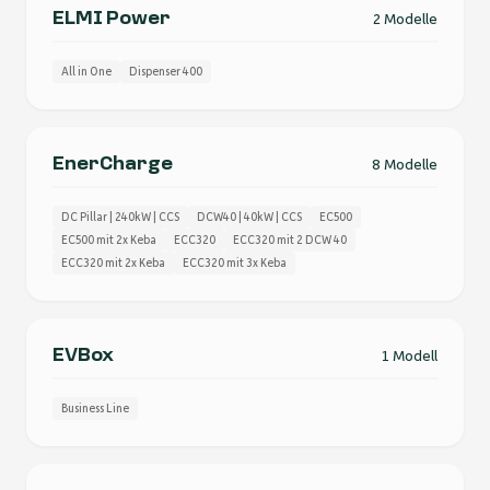
ELMI Power
2 Modelle
All in One
Dispenser 400
EnerCharge
8 Modelle
DC Pillar | 240kW | CCS
DCW40 | 40kW | CCS
EC500
EC500 mit 2x Keba
ECC320
ECC320 mit 2 DCW 40
ECC320 mit 2x Keba
ECC320 mit 3x Keba
EVBox
1 Modell
Business Line