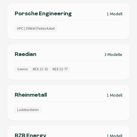
Porsche Engineering
1 Modell
HPC | 350kW | festes Kabel
Raedian
3 Modelle
Gemini
NEX 22-SS
NEX 22-T7
Rheinmetall
1 Modell
Ladebordstein
RZB Energy
1 Modell