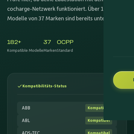
cocharge-Netzwerk funktioniert. Über 182
Modelle von 37 Marken sind bereits unterstützt.
182+
37
OCPP
Kompatible Modelle
Marken
Standard
Kompatibilitäts-Status
ABB
Kompatibel
ABL
Kompatibel
ADS-TEC
Kompatibel