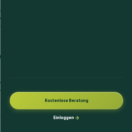
ber, was mit Ihren personenbezogenen Daten passiert, wenn Sie
ten, mit denen Sie persönlich identifiziert werden können.
en Sie unserer unter diesem Text aufgeführten
ebsite
er Website?
 Websitebetreiber. Dessen Kontaktdaten können Sie dem
atenschutzerklärung entnehmen.
Kostenlose Beratung
se mitteilen. Hierbei kann es sich z. B. um Daten handeln, die
Einloggen