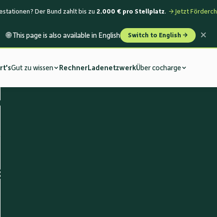
stationen? Der Bund zahlt bis zu
2.000 € pro Stellplatz
.
→ Jetzt Förderch
🌐 This page is also available in English
Switch to English →
rt's
Gut zu wissen
Rechner
Ladenetzwerk
Über cocharge
klärung
Blick