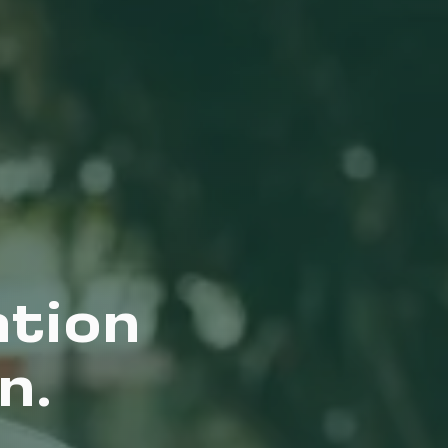
ation
n.