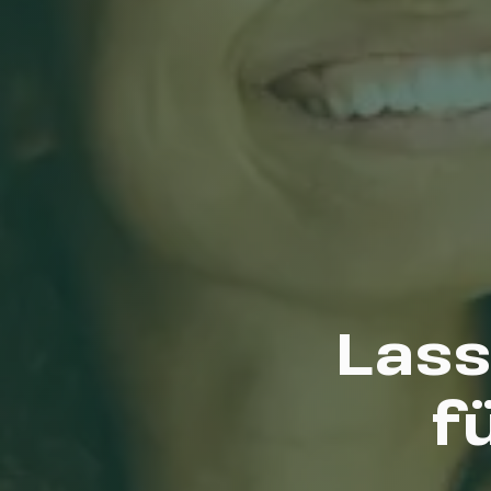
Lass
f