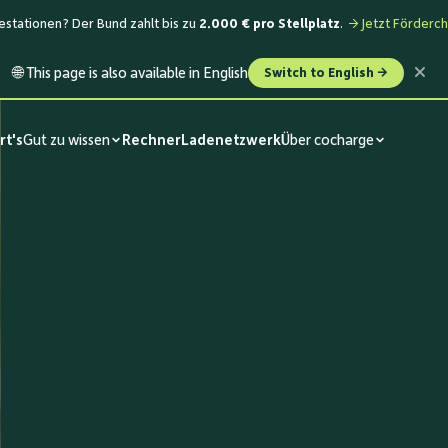
stationen? Der Bund zahlt bis zu
2.000 € pro Stellplatz
.
→ Jetzt Förderch
🌐 This page is also available in English
Switch to English →
rt's
Gut zu wissen
Rechner
Ladenetzwerk
Über cocharge