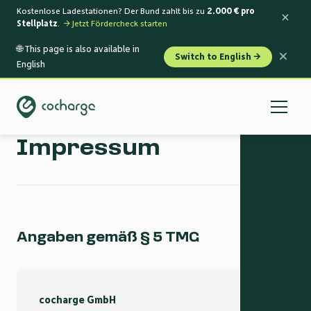
Kostenlose Ladestationen? Der Bund zahlt bis zu
2.000 € pro
Stellplatz
.
→ Jetzt Fördercheck starten
🌐 This page is also available in
Switch to English →
English
Impressum
Angaben gemäß § 5 TMG
cocharge GmbH