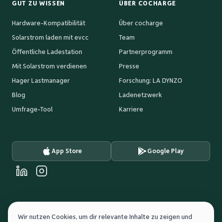
GUT ZU WISSEN
ÜBER COCHARGE
Hardware-Kompatibilität
Über cocharge
Solarstrom laden mit evcc
Team
Öffentliche Ladestation
Partnerprogramm
Mit Solarstrom verdienen
Presse
Hager Lastmanager
Forschung: LA DYNZO
Blog
Ladenetzwerk
Umfrage-Tool
Karriere
App Store
Google Play
Wir nutzen Cookies, um dir relevante Inhalte zu zeigen und
GEFÖRDERT DURCH